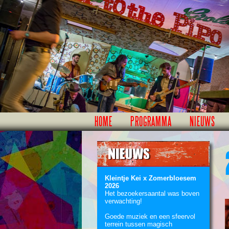
HOME
PROGRAMMA
NIEUWS
Kleintje Kei x Zomerbloesem
2026
Het bezoekersaantal was boven
verwachting!
Goede muziek en een sfeervol
terrein tussen magisch