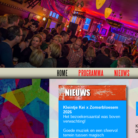
HOME
PROGRAMMA
NIEUWS
Kleintje Kei x Zomerbloesem
2026
Het bezoekersaantal was boven
verwachting!
K
Goede muziek en een sfeervol
K
terrein tussen magisch