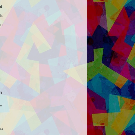
et
ds
in
j
an
ie
na