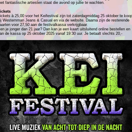
et fantastische artiesten staat die avond op jullie te wachten.
ickets
ickets à 25,00 voor het Keifestival zijn tot zaterdagmiddag 25 oktober te koo
ij Westernman Jeans & Casual en via de website. Daarna zijn de resterende
aarten voor 27,50 aan de festivalkassa verkrijgbaar.
en je jonger dan 21 jaar? Dan kan je een kaart uitsluitend online bestellen en
an de kassa op 25 oktober 2025 vanaf 19:30 uur. Je betaalt slechts 20,-