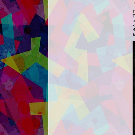
m
T
T
b
k
B
a