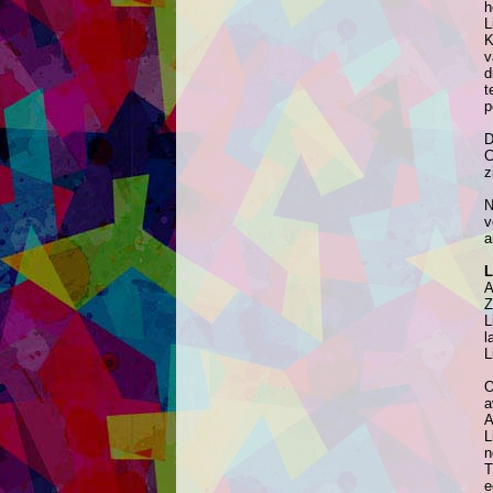
h
L
K
v
d
t
p
D
C
z
N
v
a
L
A
Z
L
l
L
O
a
A
L
n
T
e