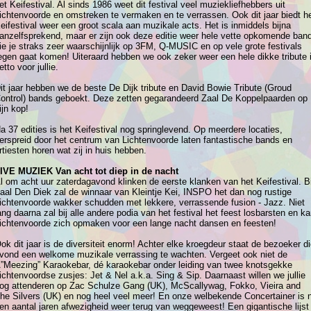
et Keifestival. Al sinds 1986 weet dit festival veel muziekliefhebbers uit
ichtenvoorde en omstreken te vermaken en te verrassen. Ook dit jaar biedt h
eifestival weer een groot scala aan muzikale acts. Het is inmiddels bijna
anzelfsprekend, maar er zijn ook deze editie weer hele vette opkomende ban
ie je straks zeer waarschijnlijk op 3FM, Q-MUSIC en op vele grote festivals
egen gaat komen! Uiteraard hebben we ook zeker weer een hele dikke tribute 
etto voor jullie.
it jaar hebben we de beste De Dijk tribute en David Bowie Tribute (Groud
ontrol) bands geboekt. Deze zetten gegarandeerd Zaal De Koppelpaarden op
ijn kop!
a 37 edities is het Keifestival nog springlevend. Op meerdere locaties,
erspreid door het centrum van Lichtenvoorde laten fantastische bands en
rtiesten horen wat zij in huis hebben.
IVE MUZIEK Van acht tot diep in de nacht
l om acht uur zaterdagavond klinken de eerste klanken van het Keifestival. Bi
aal Den Diek zal de winnaar van Kleintje Kei, INSPO het dan nog rustige
ichtenvoorde wakker schudden met lekkere, verrassende fusion - Jazz. Niet
ang daarna zal bij alle andere podia van het festival het feest losbarsten en k
ichtenvoorde zich opmaken voor een lange nacht dansen en feesten!
ok dit jaar is de diversiteit enorm! Achter elke kroegdeur staat de bezoeker d
vond een welkome muzikale verrassing te wachten. Vergeet ook niet de
”Meezing” Karaokebar, dé karaokebar onder leiding van twee knotsgekke
ichtenvoordse zusjes: Jet & Nel a.k.a. Sing & Sip. Daarnaast willen we jullie
og attenderen op Zac Schulze Gang (UK), McScallywag, Fokko, Vieira and
he Silvers (UK) en nog heel veel meer! En onze welbekende Concertainer is 
en aantal jaren afwezigheid weer terug van weggeweest! Een gigantische lijst