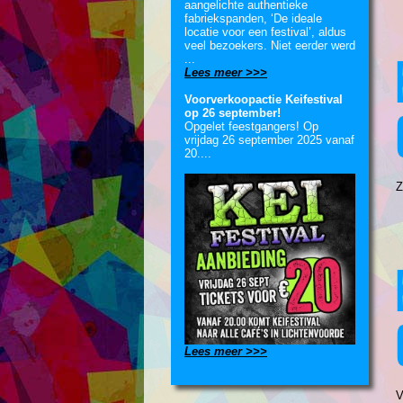
aangelichte authentieke
fabriekspanden, ‘De ideale
locatie voor een festival’, aldus
veel bezoekers. Niet eerder werd
...
Lees meer >>>
Voorverkoopactie Keifestival
op 26 september!
Opgelet feestgangers! Op
vrijdag 26 september 2025 vanaf
20....
Z
Lees meer >>>
V